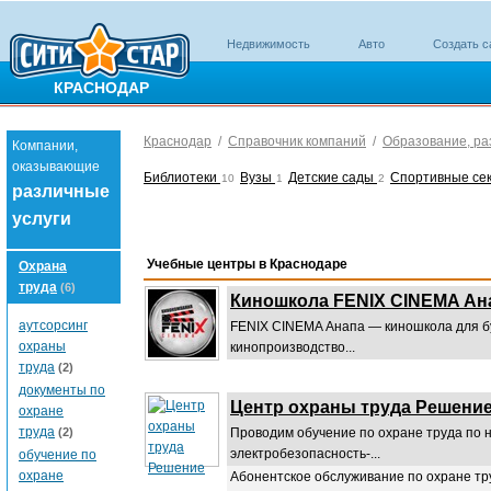
Недвижимость
Авто
Создать с
КРАСНОДАР
Краснодар
/
Справочник компаний
/
Образование, ра
Компании,
оказывающие
Библиотеки
Вузы
Детские сады
Спортивные сек
10
1
2
различные
услуги
Учебные центры в Краснодаре
Охрана
труда
(6)
Киношкола FENIX CINEMA Ан
аутсорсинг
FENIX CINEMA Анапа — киношкола для бу
охраны
кинопроизводство...
труда
(2)
документы по
Центр охраны труда Решени
охране
труда
(2)
Проводим обучение по охране труда по 
электробезопасность-...
обучение по
охране
Абонентское обслуживание по охране тр